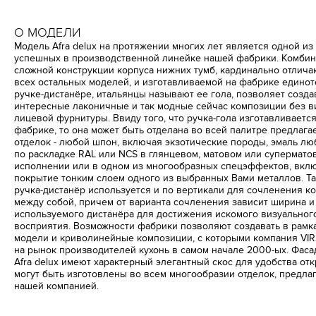
О МОДЕЛИ
Модель Afra delux на протяжении многих лет является одной из
успешных в производственной линейке нашей фабрики. Комби
сложной конструкции корпуса нижних тумб, кардинально отлич
всех остальных моделей, и изготавливаемой на фабрике едино
ручке-дистанёре, итальянцы называют ее гола, позволяет созда
интересные лаконичные и так модные сейчас композиции без 
лицевой фурнитуры. Ввиду того, что ручка-гола изготавливается
фабрике, то она может быть отделана во всей палитре предлаг
отделок - любой шпон, включая экзотические породы, эмаль лю
по раскладке RAL или NCS в глянцевом, матовом или супермато
исполнении или в одном из многообразных спецэффектов, вкл
покрытие тонким слоем одного из выбранных Вами металлов. Т
ручка-дистанёр используется и по вертикали для сочленения к
между собой, причем от варианта сочленения зависит ширина 
используемого дистанёра для достижения искомого визуальног
восприятия. Возможности фабрики позволяют создавать в рамка
модели и криволинейные композиции, с которыми компания VIR
на рынок производителей кухонь в самом начале 2000-ых. Фас
Afra delux имеют характерный элегантный скос для удобства от
могут быть изготовлены во всем многообразии отделок, предла
нашей компанией.