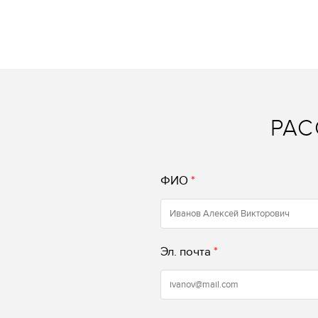
РАС
ФИО
*
Эл. почта
*