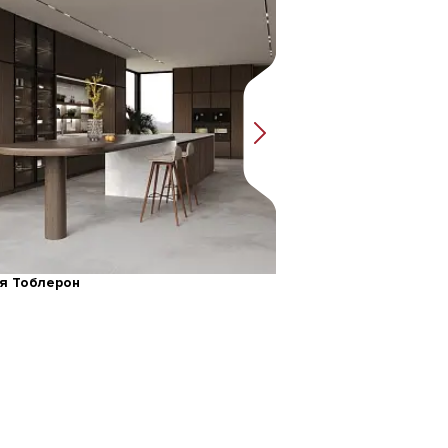
ня Тоблерон
Кухня Арт Графика