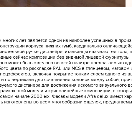
ии многих лет является одной из наиболее успешных в прои
онструкции корпуса нижних тумб, кардинально отличающейся
нотельной ручке-дистанёре, итальянцы называют ее гола, 
дные сейчас композиции без видимой лицевой фурнитуры. В
 она может быть отделана во всей палитре предлагаемых отд
ого цвета по раскладке RAL или NCS в глянцевом, матовом
спецэффектов, включая покрытие тонким слоем одного из в
 и по вертикали для сочленения колонок между собой, прич
зуемого дистанёра для достижения искомого визуального в
 рамках этой модели и криволинейные композиции, с которы
самом начале 2000-ых. Фасады модели Afra delux имеют хар
ть изготовлены во всем многообразии отделок, предлагаем