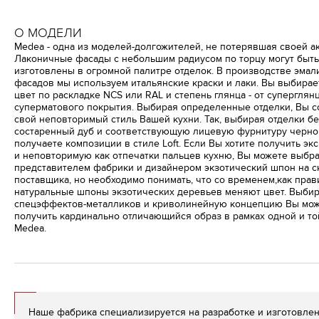
О МОДЕЛИ
Medea - одна из моделей-долгожителей, не потерявшая своей ак
Лаконичные фасады с небольшим радиусом по торцу могут быть
изготовлены в огромной палитре отделок. В производстве эма
фасадов мы используем итальянские краски и лаки. Вы выбира
цвет по раскладке NCS или RAL и степень глянца - от суперглян
суперматового покрытия. Выбирая определенные отделки, Вы с
свой неповторимый стиль Вашей кухни. Так, выбирая отделки бе
состаренный дуб и соответствующую лицевую фурнитуру черно
получаете композиции в стиле Loft. Если Вы хотите получить э
и неповторимую как отпечатки пальцев кухню, Вы можете выбра
представителем фабрики и дизайнером экзотический шпон на с
поставщика, но необходимо понимать, что со временем,как прав
натуральные шпоны экзотических деревьев меняют цвет. Выбир
спецэффектов-металликов и криволинейную концепцию Вы мо
получить кардинально отличающийся образ в рамках одной и т
Medea.
Наше фабрика специализируется на разработке и изготовле