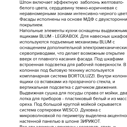
Шпон включает эффектную заболонь желтовато-
белого цвета, сердцевину темно-коричневая с
неравномерными зонами интенсивно-черного цвет
Фасады исполнены на основе МДФ с двухсторонн
покрытием.
Напольные элементы кухни оснащены выдвижным
ящиками BLUM - LEGRABOX. Для навесных шкафо
используются подъемные механизмы BLUM с
оснащением дополнительной электромеханически
сервоприводами, что делает возможным открытие
вверх от плавного касания фасада. Под шкафами
встроенная подсветка для рабочей поверхности. В
колоннах под бытовую технику используется
компланарная система BORTOLUZZI. Внутри колон
ящики со вставками из прозрачного стекла, и
вертикальная подсветка с датчиком движения.
Выдвижная сушка для посуды справа от мойки, дв
лотка для приборов - пластиковый белый и из мас
ореха. Под большой круглой мойкой скрывается
система сортировки WESCO. Духовка с
микроволновкой по периметру выделена акцентно
настенной панелью в шпоне ЗИРИКОТ.